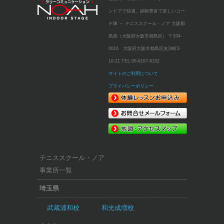
ンドアで快適、経験豊富で楽しいコー
チ陣 ～
テニススクール・ノア 大阪都
島校（大阪府大阪市都島区）
〒534-
0016 大阪府大阪市都島区友渕町2-
10-21
TEL:
06-6167-6152
サイトのご利用について
プライバシーポリシー
テニススクール・ノア
事業所一覧
埼玉県
武蔵浦和校
和光成増校