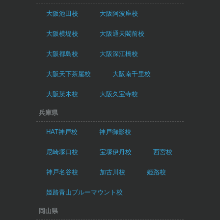
大阪池田校
大阪阿波座校
大阪横堤校
大阪通天閣前校
大阪都島校
大阪深江橋校
大阪天下茶屋校
大阪南千里校
大阪茨木校
大阪久宝寺校
兵庫県
HAT神戸校
神戸御影校
尼崎塚口校
宝塚伊丹校
西宮校
神戸名谷校
加古川校
姫路校
姫路青山ブルーマウント校
岡山県