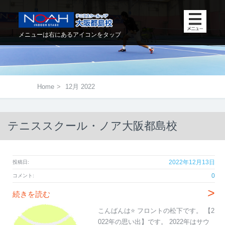
メニューは右にあるアイコンをタップ
Home
>
12月 2022
テニススクール・ノア大阪都島校
2022年12月13日
投稿日:
0
コメント:
>
続きを読む
こんばんは⭐ フロントの松下です。 【2
022年の思い出】です。 2022年はサウ