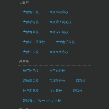
大阪府
大阪池田校
大阪阿波座校
大阪横堤校
大阪通天閣前校
大阪都島校
大阪深江橋校
大阪天下茶屋校
大阪南千里校
大阪茨木校
大阪久宝寺校
兵庫県
HAT神戸校
神戸御影校
尼崎塚口校
宝塚伊丹校
西宮校
神戸名谷校
加古川校
姫路校
姫路青山ブルーマウント校