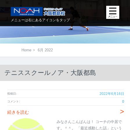
メニューは右にあるアイコンをタップ
Home
>
6月 2022
テニススクールノア・大阪都島
2022年6月16日
投稿日:
0
コメント:
>
続きを読む
みなさんこんばんは！ コーチの中居で
す。＾＾。 「最近感動した話」という