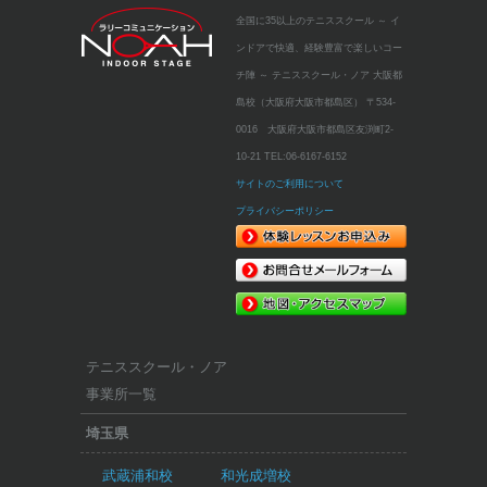
全国に35以上のテニススクール
～ イ
ンドアで快適、経験豊富で楽しいコー
チ陣 ～
テニススクール・ノア 大阪都
島校（大阪府大阪市都島区）
〒534-
0016 大阪府大阪市都島区友渕町2-
10-21
TEL:
06-6167-6152
サイトのご利用について
プライバシーポリシー
テニススクール・ノア
事業所一覧
埼玉県
武蔵浦和校
和光成増校